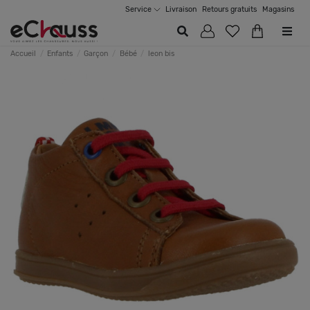
Service
Livraison
Retours gratuits
Magasins
Accueil
Enfants
Garçon
Bébé
leon bis