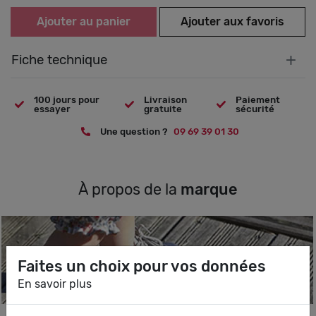
Ajouter au panier
Ajouter aux favoris
+
Fiche technique
100 jours pour
Livraison
Paiement
essayer
gratuite
sécurité
Une question ?
09 69 39 01 30
À propos de la
marque
Faites un choix pour vos données
En savoir plus