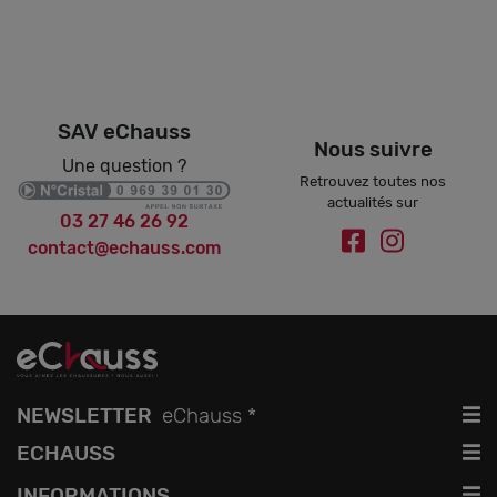
SAV eChauss
Nous suivre
Une question ?
Retrouvez toutes nos
actualités sur
03 27 46 26 92
contact@echauss.com
.
NEWSLETTER
eChauss *
ECHAUSS
OK
À propos
INFORMATIONS