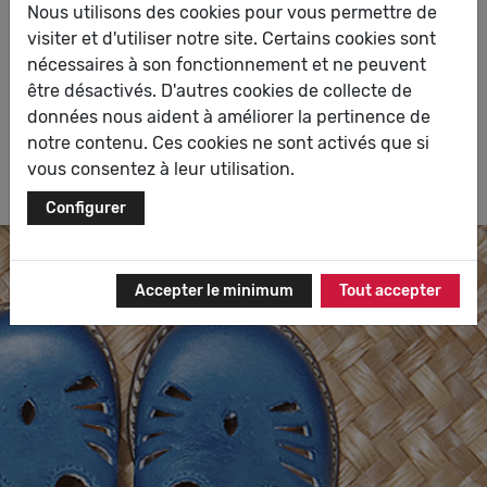
Nous utilisons des cookies pour vous permettre de
visiter et d'utiliser notre site. Certains cookies sont
Little Mary est une marque particulièrement active
nécessaires à son fonctionnement et ne peuvent
dans le développement de nouvelles matières et de
être désactivés. D'autres cookies de collecte de
semelles personnalisées. La marque est un gage de
données nous aident à améliorer la pertinence de
qualité reconnu dans la profession. Le chaussant des
notre contenu. Ces cookies ne sont activés que si
modèles est adapté aux enfants qui font leurs premiers
vous consentez à leur utilisation.
pas. Découvrez les chaussures Little Mary.
Configurer
Accepter le minimum
Tout accepter