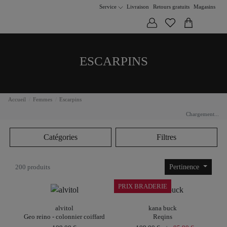
Service
Livraison
Retours gratuits
Magasins
ESCARPINS
Accueil
Femmes
Escarpins
Chargement...
Catégories
Filtres
200 produits
Pertinence
PRIX BRADERIE
alvitol
kana buck
Geo reino - colonnier coiffard
Reqins