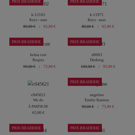
PRIX BRADERIE
PRIX BRADERIE
k-12102
k-11971
Keys - asso
Keys - asso
89,00 €
65,90 €
89,00 €
65,90 €
|
|
PRIX BRADERIE
PRIX BRADERIE
helna cuir
d9693
Reqins
Dorking
99,00 €
75,90 €
109,00 €
95,90 €
|
|
PRIX BRADERIE
c045621
angeline
We do
Emilie Karston
99,00 €
75,90 €
À PARTIR DE
|
65,90 €
PRIX BRADERIE
PRIX BRADERIE