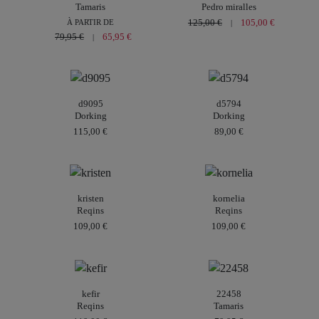
Tamaris
Pedro miralles
125,00 €
105,00 €
À PARTIR DE
|
79,95 €
65,95 €
|
d9095
d5794
Dorking
Dorking
115,00 €
89,00 €
kristen
kornelia
Reqins
Reqins
109,00 €
109,00 €
kefir
22458
Reqins
Tamaris