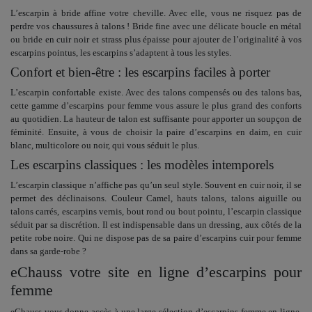
L’
escarpin à bride
affine votre cheville. Avec elle, vous ne risquez pas de
perdre vos chaussures à talons ! Bride fine avec une délicate boucle en métal
ou bride en cuir noir et strass plus épaisse pour ajouter de l’originalité à vos
escarpins pointus, les escarpins s’adaptent à tous les styles.
Confort et bien-être : les escarpins faciles à porter
L’
escarpin confortable
existe. Avec des talons compensés ou des talons bas,
cette gamme d’escarpins pour femme vous assure le plus grand des conforts
au quotidien. La hauteur de talon est suffisante pour apporter un soupçon de
féminité. Ensuite, à vous de choisir la paire d’escarpins en daim, en cuir
blanc, multicolore ou noir, qui vous séduit le plus.
Les escarpins classiques : les modèles intemporels
L’
escarpin classique
n’affiche pas qu’un seul style. Souvent en cuir noir, il se
permet des déclinaisons. Couleur Camel, hauts talons, talons aiguille ou
talons carrés, escarpins vernis, bout rond ou bout pointu, l’escarpin classique
séduit par sa discrétion. Il est indispensable dans un dressing, aux côtés de la
petite robe noire. Qui ne dispose pas de sa paire d’escarpins cuir pour femme
dans sa garde-robe ?
eChauss votre site en ligne d’escarpins pour
femme
eChauss vous donne accès à une large sélection d’
escarpins femme en ligne
.