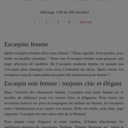
Affichage 1-60 de 200 article(s)
1
2
3
4
Suivant
Escarpins femme
Quels
escarpins femme
allez-vous choisir ? Talon aiguille, bout pointu, avec
bride ou modèle classique ? Notre
site d’escarpin femme
vous propose une
large sélection de modèles. De l’
escarpin moderne femme
en passant par
l’escarpin plus classique, vous avez l’embarras du choix. Quels seront vos
escarpins coup de cœur parmi nos paires de
chaussures pour femme
?
Escarpin noir femme : toujours chic et élégant
Dans l’univers des chaussures femme, l’
escarpin noir pour femme
est le
modèle de référence pour vos tenues chics et élégantes. Pour toutes les
occasions festives ou pour accompagner un tailleur au bureau, les escarpins
noirs s’harmonisent avec toutes vos tenues. Robe de soirée, jean slim, jupe
cigarette, l’escarpin est une valeur sûre de la féminité.
Pour assurer votre élégance et votre confort, eChauss sélectionne les
meilleures marques de chaussures. Dorking, Tamaris, Requins, etc., faites le