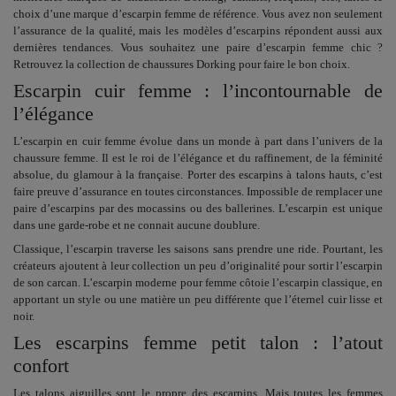
choix d’une
marque d’escarpin femme
de référence. Vous avez non seulement
l’assurance de la qualité, mais les modèles d’escarpins répondent aussi aux
dernières tendances. Vous souhaitez une paire d’
escarpin femme chic
?
Retrouvez la collection de
chaussures Dorking
pour faire le bon choix.
Escarpin cuir femme : l’incontournable de
l’élégance
L’
escarpin en cuir femme
évolue dans un monde à part dans l’univers de la
chaussure femme. Il est le roi de l’élégance et du raffinement, de la féminité
absolue, du glamour à la française. Porter des escarpins à talons hauts, c’est
faire preuve d’assurance en toutes circonstances. Impossible de remplacer une
paire d’escarpins par des mocassins ou des ballerines. L’escarpin est unique
dans une garde-robe et ne connait aucune doublure.
Classique, l’escarpin traverse les saisons sans prendre une ride. Pourtant, les
créateurs ajoutent à leur collection un peu d’originalité pour sortir l’escarpin
de son carcan. L’
escarpin moderne pour femme
côtoie l’escarpin classique, en
apportant un style ou une matière un peu différente que l’éternel cuir lisse et
noir.
Les escarpins femme petit talon : l’atout
confort
Les talons aiguilles sont le propre des escarpins. Mais toutes les femmes