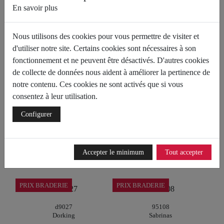
k-10770
k-10660
En savoir plus
Keys - asso
Keys - asso
89,00 €
75,90 €
89,00 €
75,90 €
|
|
Nous utilisons des cookies pour vous permettre de visiter et
d'utiliser notre site. Certains cookies sont nécessaires à son
PRIX BRADERIE
PRIX BRADERIE
fonctionnement et ne peuvent être désactivés. D'autres cookies
de collecte de données nous aident à améliorer la pertinence de
iven
hv254079
Unisa
Hispanitas
notre contenu. Ces cookies ne sont activés que si vous
139,00 €
105,00 €
135,00 €
115,00 €
|
|
consentez à leur utilisation.
Configurer
PRIX BRADERIE
PRIX BRADERIE
hv254044
d9092
Hispanitas
Dorking
Accepter le minimum
Tout accepter
149,00 €
125,00 €
109,00 €
85,90 €
|
|
PRIX BRADERIE
PRIX BRADERIE
d9027
95108
Dorking
Sabrinas