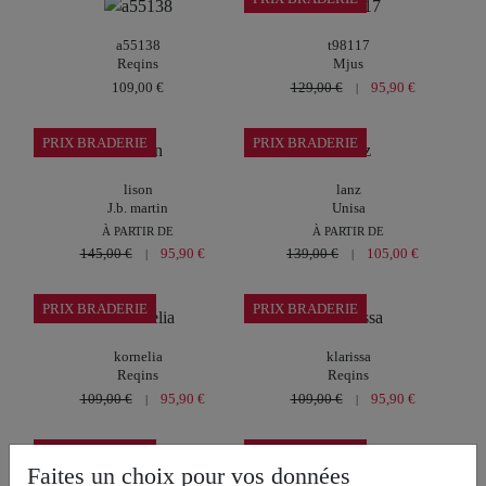
a55138
t98117
Reqins
Mjus
109,00 €
129,00 €
95,90 €
|
PRIX BRADERIE
PRIX BRADERIE
lison
lanz
J.b. martin
Unisa
À PARTIR DE
À PARTIR DE
145,00 €
95,90 €
139,00 €
105,00 €
|
|
PRIX BRADERIE
PRIX BRADERIE
kornelia
klarissa
Reqins
Reqins
109,00 €
95,90 €
109,00 €
95,90 €
|
|
PRIX BRADERIE
PRIX BRADERIE
Faites un choix pour vos données