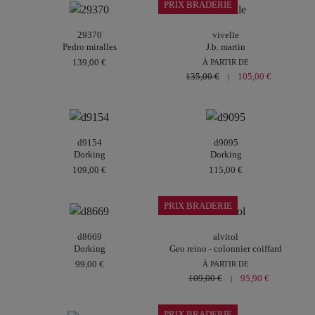
PRIX BRADERIE
29370
vivelle
Pedro miralles
J.b. martin
139,00 €
À PARTIR DE
135,00 €
105,00 €
|
d9154
d9095
Dorking
Dorking
109,00 €
115,00 €
PRIX BRADERIE
d8669
alvitol
Dorking
Geo reino - colonnier coiffard
99,00 €
À PARTIR DE
109,00 €
95,90 €
|
PRIX BRADERIE