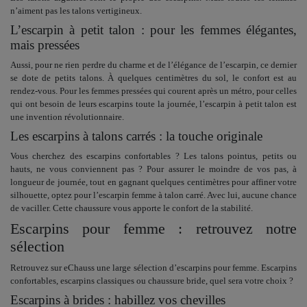
n’aiment pas les talons vertigineux.
L’escarpin à petit talon : pour les femmes élégantes,
mais pressées
Aussi, pour ne rien perdre du charme et de l’élégance de l’escarpin, ce dernier
se dote de petits talons. À quelques centimètres du sol, le confort est au
rendez-vous. Pour les femmes pressées qui courent après un métro, pour celles
qui ont besoin de leurs escarpins toute la journée, l’
escarpin à petit talon
est
une invention révolutionnaire.
Les escarpins à talons carrés : la touche originale
Vous cherchez des escarpins confortables ? Les talons pointus, petits ou
hauts, ne vous conviennent pas ? Pour assurer le moindre de vos pas, à
longueur de journée, tout en gagnant quelques centimètres pour affiner votre
silhouette, optez pour l’
escarpin femme à talon carré
. Avec lui, aucune chance
de vaciller. Cette chaussure vous apporte le confort de la stabilité.
Escarpins pour femme : retrouvez notre
sélection
Retrouvez sur eChauss une large sélection d’
escarpins pour femme. Escarpins
confortables, escarpins classiques ou chaussure bride, quel sera votre choix ?
Escarpins à brides : habillez vos chevilles