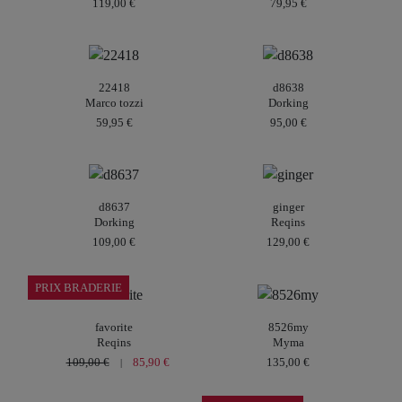
119,00 €
79,95 €
22418
d8638
Marco tozzi
Dorking
59,95 €
95,00 €
d8637
ginger
Dorking
Reqins
109,00 €
129,00 €
PRIX BRADERIE
favorite
8526my
Reqins
Myma
109,00 €
85,90 €
135,00 €
|