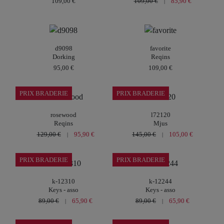
109,00 €
109,00 €
85,90 €
|
d9098
favorite
Dorking
Reqins
95,00 €
109,00 €
PRIX BRADERIE
PRIX BRADERIE
rosewood
l72120
Reqins
Mjus
129,00 €
95,90 €
145,00 €
105,00 €
|
|
PRIX BRADERIE
PRIX BRADERIE
k-12310
k-12244
Keys - asso
Keys - asso
89,00 €
65,90 €
89,00 €
65,90 €
|
|