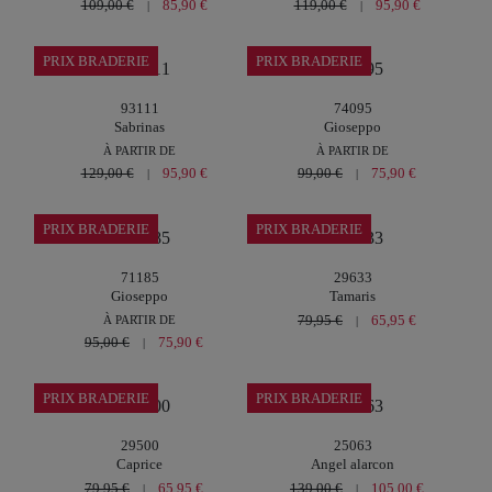
109,00 €
85,90 €
119,00 €
95,90 €
|
|
PRIX BRADERIE
PRIX BRADERIE
93111
74095
Sabrinas
Gioseppo
À PARTIR DE
À PARTIR DE
129,00 €
95,90 €
99,00 €
75,90 €
|
|
PRIX BRADERIE
PRIX BRADERIE
71185
29633
Gioseppo
Tamaris
79,95 €
65,95 €
À PARTIR DE
|
95,00 €
75,90 €
|
PRIX BRADERIE
PRIX BRADERIE
29500
25063
Caprice
Angel alarcon
79,95 €
65,95 €
139,00 €
105,00 €
|
|