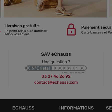
Livraison gratuite
Paiement sécur
En point relais ou à domicile
Carte bancaire et Pa
selon vos envies
SAV eChauss
Une question ?
03 27 46 26 92
contact@echauss.com
ECHAUSS
INFORMATIONS
SE