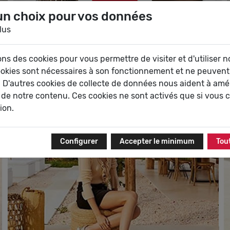
un choix pour vos données
lus
ropéenne combinée avec un véritable savoir-faire dans la 
ons des cookies pour vous permettre de visiter et d'utiliser no
nt : la marque chausse avec style toutes les générations de
ookies sont nécessaires à son fonctionnement et ne peuvent
 D'autres cookies de collecte de données nous aident à amél
 de notre contenu. Ces cookies ne sont activés que si vous 
tion.
Configurer
Accepter le minimum
Tou