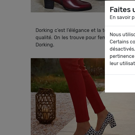
Faites 
En savoir p
Dorking c’est l’élégance et la tendance eu
Nous utilis
qualité. On les trouve pour femmes et enfa
Certains c
Dorking.
désactivés.
pertinence
leur utilisa