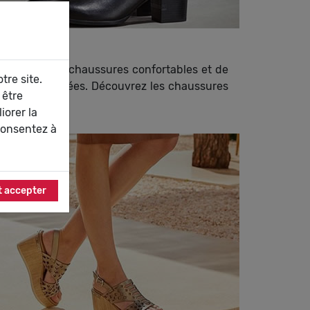
conception de chaussures confortables et de
tre site.
 filles branchées. Découvrez les chaussures
 être
iorer la
consentez à
t accepter