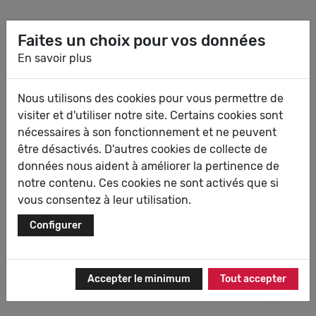
Marco Tozzi représente donc le second plus grand label
Faites un choix pour vos données
de Chaussures pour femmes du renommé groupe
En savoir plus
Wortmann, dont le siège se situe en Rhénanie du nord
à Detmold.
Nous utilisons des cookies pour vous permettre de
Dans toutes les collections, en cuir, tissu ou en
visiter et d'utiliser notre site. Certains cookies sont
synthétique, l’importance du détail pour chaque
nécessaires à son fonctionnement et ne peuvent
chaussure et chaque botte est capitale.
être désactivés. D'autres cookies de collecte de
Les collections de chez Marco Tozzi sont réputées dans
données nous aident à améliorer la pertinence de
plus de 70 pays. Grâce à cela, les créateurs/faiseurs de
notre contenu. Ces cookies ne sont activés que si
tendances, axés sur la qualité, trouvent tout ce qu’ils
vous consentez à leur utilisation.
souhaitent en ce qui concerne les différentes variantes
Configurer
de chaussures pour femmes à la mode et inspiratrice et
d’élégants Sacs à main. Cela va de la mode pour jeunes
en un vaste choix, au très tendance, à un look élégant,
puis à un style sportif et confortable ou bien encore à
Accepter le minimum
Tout accepter
des chaussures de femmes classiques multi-usage.