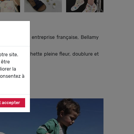
 générations, entreprise française, Bellamy
(cuir de vachette pleine fleur, doublure et
tre site.
 être
iorer la
consentez à
t accepter