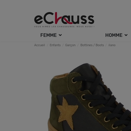
FEMME
HOMME
Accueil
Enfants
Garçon
Bottines / Boots
ilano