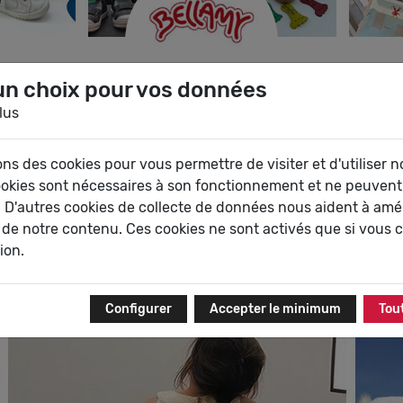
un choix pour vos données
uis 1950. Entreprise familiale, elle a vu se succéder trois
lus
pport qualité/prix assez exceptionnel.
 nos chaussures sont fabriquées dans des matières nobles 
ons des cookies pour vous permettre de visiter et d'utiliser no
ti-dérapante).
ookies sont nécessaires à son fonctionnement et ne peuvent
 garantissant une qualité de chaussure inégalée.
 D'autres cookies de collecte de données nous aident à amél
 de notre contenu. Ces cookies ne sont activés que si vous 
tion.
S SE DÉVELOPPENT SANS SOUCIS
Configurer
Accepter le minimum
Tou