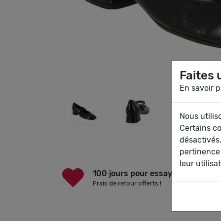
Faites 
En savoir p
Nous utilis
Certains c
désactivés.
pertinence
leur utilisa
100 jours pour essayer
Frais de retour offerts !