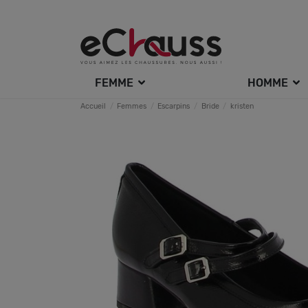
FEMME
HOMME
Accueil
Femmes
Escarpins
Bride
kristen