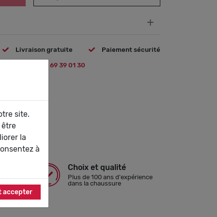
+
Livraison gratuite
Paiement sécurité
 question ?
09 69 39 01 30
tre site.
 être
iorer la
consentez à
Choix et qualité
isé
Plus de 100 ans d'expérience
ypal
dans la chaussure
t accepter