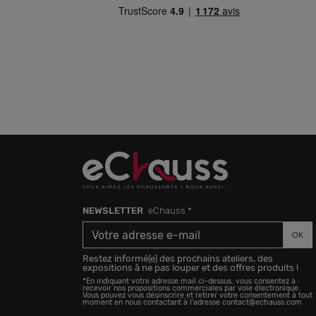
.
NEWSLETTER
eChauss *
OK
Restez informé(e) des prochains ateliers, des
expositions à ne pas louper et des offres produits !
*En indiquant votre adresse mail ci-dessus, vous consentez à
recevoir nos propositions commerciales par voie électronique.
Vous pouvez vous désinscrire et retirer votre consentement à tout
moment en nous contactant à l'adresse contact@echauss.com