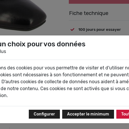
Fiche technique
100 jours pour essayer
Une
un choix pour vos données
lus
ons des cookies pour vous permettre de visiter et d'utiliser no
ookies sont nécessaires à son fonctionnement et ne peuvent
 D'autres cookies de collecte de données nous aident à amél
 de notre contenu. Ces cookies ne sont activés que si vous 
tion.
Livraison gratuite
Paiement sécur
En point relais ou à domicile
Carte bancaire et Pa
selon vos envies
Configurer
Accepter le minimum
Tou