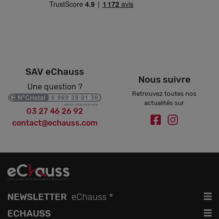
SAV eChauss
Nous suivre
Une question ?
Retrouvez toutes nos
actualités sur
03 27 46 26 92
contact@echauss.com
.
NEWSLETTER
eChauss *
ECHAUSS
OK