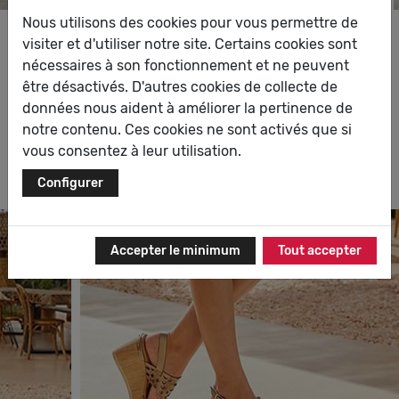
Nous utilisons des cookies pour vous permettre de
visiter et d'utiliser notre site. Certains cookies sont
Dorking c’est l’élégance et la tendance européenne
nécessaires à son fonctionnement et ne peuvent
combinée avec un véritable savoir-faire dans la
être désactivés. D'autres cookies de collecte de
conception de chaussures confortables et de qualité.
données nous aident à améliorer la pertinence de
On les trouve pour femmes et enfant : la marque
notre contenu. Ces cookies ne sont activés que si
chausse avec style toutes les générations de filles
vous consentez à leur utilisation.
branchées. Découvrez les chaussures Dorking.
Configurer
Accepter le minimum
Tout accepter