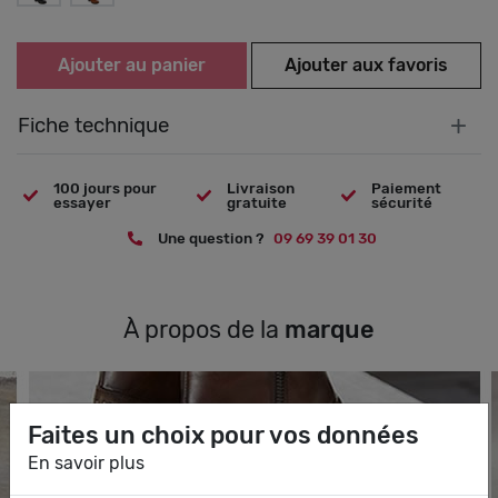
Ajouter au panier
Ajouter aux favoris
+
Fiche technique
100 jours pour
Livraison
Paiement
essayer
gratuite
sécurité
Une question ?
09 69 39 01 30
À propos de la
marque
Faites un choix pour vos données
En savoir plus