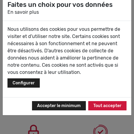
Faites un choix pour vos données
Ajouter au panier
Ajouter aux favoris
En savoir plus
+
Fiche technique
Nous utilisons des cookies pour vous permettre de
visiter et d'utiliser notre site. Certains cookies sont
100 jours pour
Livraison
Paiement
nécessaires à son fonctionnement et ne peuvent
essayer
gratuite
sécurité
être désactivés. D'autres cookies de collecte de
Une question ?
09 69 39 01 30
données nous aident à améliorer la pertinence de
notre contenu. Ces cookies ne sont activés que si
vous consentez à leur utilisation.
Configurer
100 jours pour essayer
Livraison gratuite
Accepter le minimum
Tout accepter
Frais de retour offerts !
En point relais ou à domicile
selon vos envies