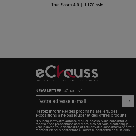
.
NEWSLETTER
eChauss *
OK
Restez informé(e) des prochains ateliers, des
expositions à ne pas louper et des offres produits !
*En indiquant votre adresse mail ci-dessus, vous consentez à
recevoir nos propositions commerciales par voie électronique.
Vous pouvez vous désinscrire et retirer votre consentement à tout
moment en nous contactant à l'adresse contact@echauss.com