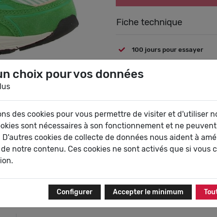
Fiche technique
100 jours pour essayer
Une
un choix pour vos données
lus
ons des cookies pour vous permettre de visiter et d'utiliser no
ookies sont nécessaires à son fonctionnement et ne peuvent
 D'autres cookies de collecte de données nous aident à amél
 de notre contenu. Ces cookies ne sont activés que si vous 
tion.
Livraison gratuite
Paiement sécur
En point relais ou à domicile
Carte bancaire et Pa
selon vos envies
Configurer
Accepter le minimum
Tou