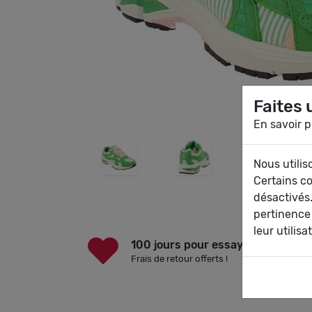
Faites 
En savoir p
Nous utilis
Certains c
désactivés.
pertinence
leur utilisa
100 jours pour essayer
Frais de retour offerts !