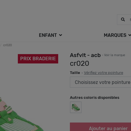
ENFANT
MARQUES
cr020
Asfvlt - acb
- Voir la marque
PRIX BRADERIE
cr020
Taille
-
Vérifiez votre pointure
Autres coloris disponibles
Ajouter au panier