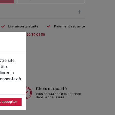
+
Livraison gratuite
Paiement sécurité
 question ?
09 69 39 01 30
tre site.
 être
iorer la
consentez à
Choix et qualité
isé
Plus de 100 ans d'expérience
ypal
dans la chaussure
t accepter