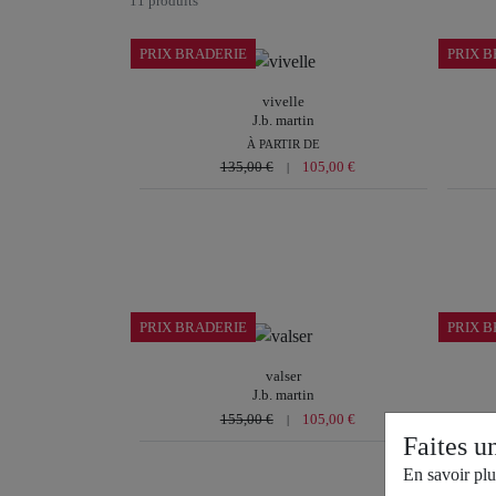
11 produits
PRIX BRADERIE
PRIX 
vivelle
J.b. martin
À PARTIR DE
135,00 €
105,00 €
|
Pointures disponibles
36 |
37 |
38 |
39 |
40 |
41
Autres coloris
PRIX BRADERIE
PRIX 
valser
J.b. martin
155,00 €
105,00 €
|
Faites u
Pointures disponibles
En savoir plu
39 |
41