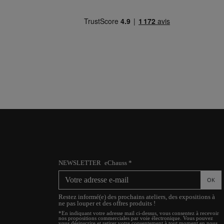
.
NEWSLETTER
eChauss *
OK
Restez informé(e) des prochains ateliers, des expositions à
ne pas louper et des offres produits !
*En indiquant votre adresse mail ci-dessus, vous consentez à recevoir
nos propositions commerciales par voie électronique. Vous pouvez
vous désinscrire et retirer votre consentement à tout moment en nous