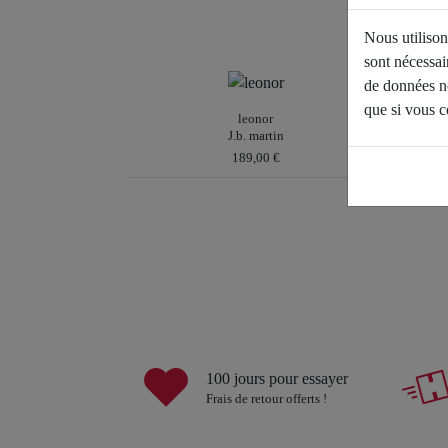
Autres coloris
Nous utilison
sont nécessai
de données no
que si vous co
leonor
J.b. martin
189,00 €
Pointures disponibles
40 |
41
Autres coloris
100 jours pour essayer
Frais de retour offerts !