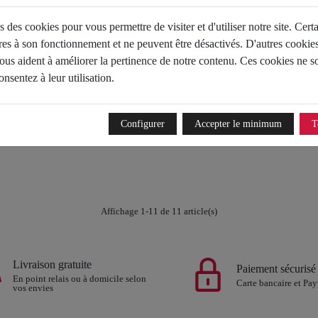
Autres coloris
Autres coloris
s des cookies pour vous permettre de visiter et d'utiliser notre site. Cert
res à son fonctionnement et ne peuvent être désactivés. D'autres cookies
us aident à améliorer la pertinence de notre contenu. Ces cookies ne so
nsentez à leur utilisation.
bamba
1faveur
J.b. martin
J.b. martin
169,00 €
139,00 €
Configurer
Accepter le minimum
T
Pointures disponibles
38
Autres coloris
Affichage 1-11 de 11 article(s)
Livraison gratuite
Paiement sécurisé
En point relais ou à domicile selon
Carte bancaire et Pay
vos envies