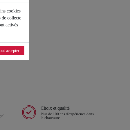
ains cookies
 de collecte
nt activés
out accepter
Choix et qualité
Plus de 100 ans d'expérience dans
pal
la chaussure