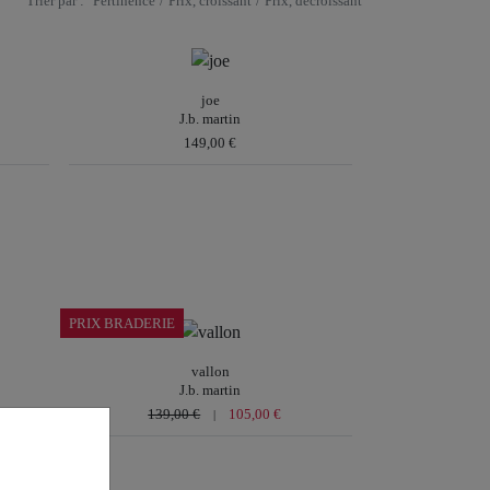
Trier par :
Pertinence
/
Prix, croissant
/
Prix, décroissant
joe
J.b. martin
149,00 €
Pointures disponibles
37 |
38 |
39 |
40 |
41
Autres coloris
PRIX BRADERIE
vallon
J.b. martin
139,00 €
105,00 €
|