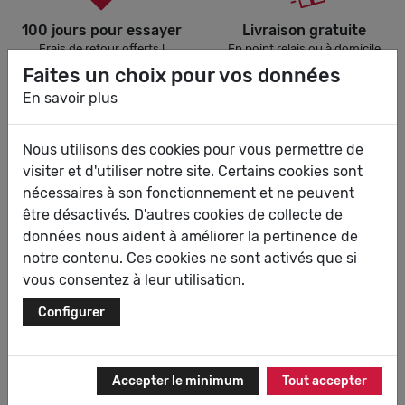
100 jours pour essayer
Livraison gratuite
Frais de retour offerts !
En point relais ou à domicile
selon vos envies
Faites un choix pour vos données
En savoir plus
Nous utilisons des cookies pour vous permettre de
Paiement sécurisé
Choix et qualité
visiter et d'utiliser notre site. Certains cookies sont
Carte bancaire et Paypal
Plus de 100 ans d'expérience
dans la chaussure
nécessaires à son fonctionnement et ne peuvent
être désactivés. D'autres cookies de collecte de
données nous aident à améliorer la pertinence de
notre contenu. Ces cookies ne sont activés que si
vous consentez à leur utilisation.
Configurer
Accepter le minimum
Tout accepter
SAV eChauss
Nous suivre