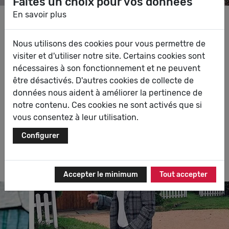
Faites un choix pour vos données
En savoir plus
Pepe Jeans London voit le jour en 1973 sur un étal de
Nous utilisons des cookies pour vous permettre de
Portobello Market. En quelques années et suite au
visiter et d'utiliser notre site. Certains cookies sont
succès rencontré, Pepe Jeans s’imposent ainsi comme
nécessaires à son fonctionnement et ne peuvent
le numéro un du marché anglais du jean, dans les
être désactivés. D'autres cookies de collecte de
années 1980. Ils partent alors à la conquête du monde,
données nous aident à améliorer la pertinence de
en commençant par les États-Unis puis l’Europe où
notre contenu. Ces cookies ne sont activés que si
durant quelques années, Pepe Jeans est l’une des
vous consentez à leur utilisation.
principales marques du secteur. Très tendances, les
modèles de chaussures de la marque sont également
Configurer
reconnus pour leur solidité. Découvrez les chaussures
Pepe Jeans.
Accepter le minimum
Tout accepter